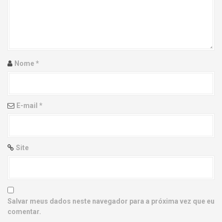
g
a
t
i
Nome
*
o
n
E-mail
*
Site
Salvar meus dados neste navegador para a próxima vez que eu
comentar.