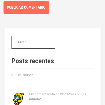
S
e
a
r
c
Posts recentes
h
f
o
Olá, mundo!
r
:
Um comentarista do WordPress
on
Olá,
mundo!