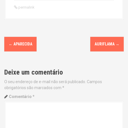
permalink
P
←
APARECIDA
AURIFLAMA
→
o
s
Deixe um comentário
t
O seu endereço de e-mail não será publicado.
Campos
n
obrigatórios são marcados com
*
a
Comentário
*
v
i