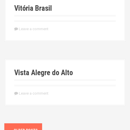
Vitória Brasil
Leave a comment
Vista Alegre do Alto
Leave a comment
P