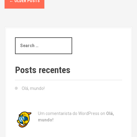
←
OLDER POSTS
o
s
t
S
s
e
a
n
r
c
a
Posts recentes
h
v
f
o
Olá, mundo!
i
r
:
g
Um comentarista do WordPress
on
Olá,
a
mundo!
t