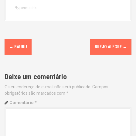
permalink
P
←
BAURU
BREJO ALEGRE
→
o
s
Deixe um comentário
t
O seu endereço de e-mail não será publicado.
Campos
n
obrigatórios são marcados com
*
a
Comentário
*
v
i