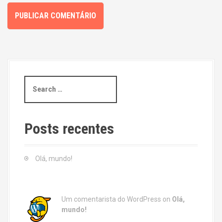
S
e
a
r
c
Posts recentes
h
f
o
Olá, mundo!
r
:
Um comentarista do WordPress
on
Olá,
mundo!