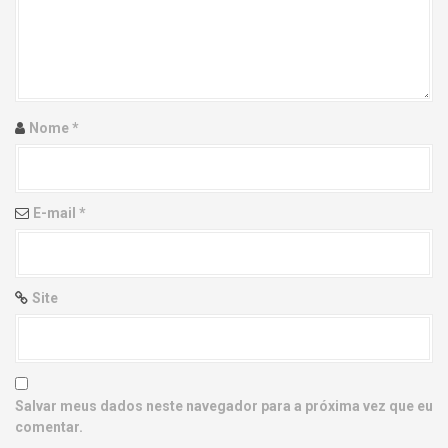
g
a
t
i
Nome
*
o
n
E-mail
*
Site
Salvar meus dados neste navegador para a próxima vez que eu
comentar.