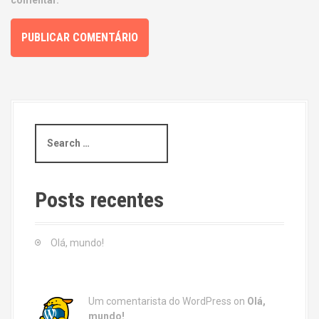
comentar.
S
e
a
r
c
Posts recentes
h
f
o
Olá, mundo!
r
:
Um comentarista do WordPress
on
Olá,
mundo!