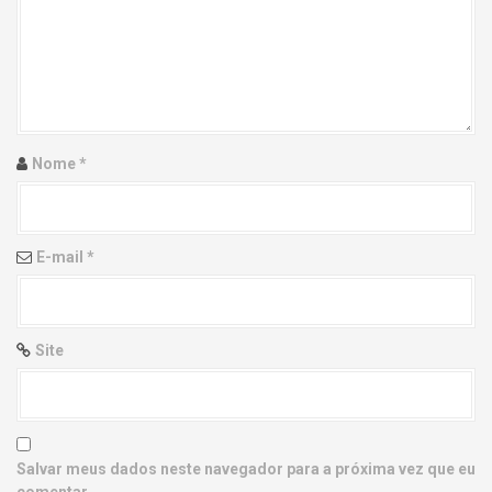
g
a
t
i
Nome
*
o
n
E-mail
*
Site
Salvar meus dados neste navegador para a próxima vez que eu