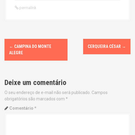
permalink
P
←
CAMPINA DO MONTE
CERQUEIRA CÉSAR
→
o
ALEGRE
s
t
Deixe um comentário
n
O seu endereço de e-mail não será publicado.
Campos
obrigatórios são marcados com
*
a
Comentário
*
v
i