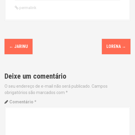
permalink
P
←
JARINU
LORENA
→
o
s
Deixe um comentário
t
O seu endereço de e-mail não será publicado.
Campos
n
obrigatórios são marcados com
*
a
Comentário
*
v
i