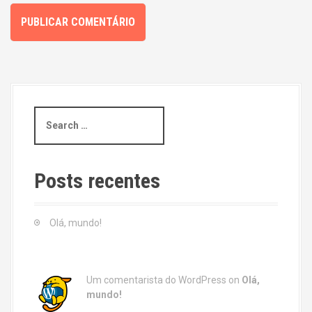
S
e
a
r
c
Posts recentes
h
f
o
Olá, mundo!
r
:
Um comentarista do WordPress
on
Olá,
mundo!