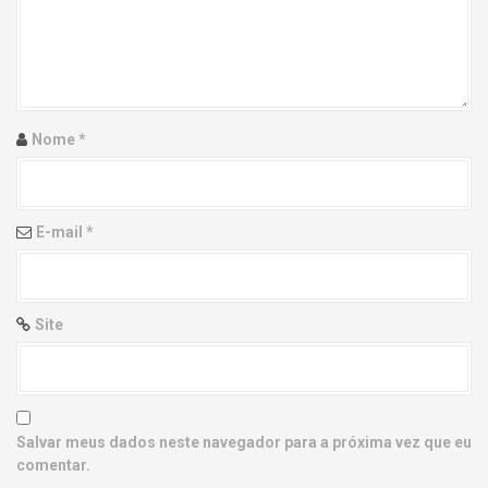
g
a
t
i
Nome
*
o
n
E-mail
*
Site
Salvar meus dados neste navegador para a próxima vez que eu
comentar.