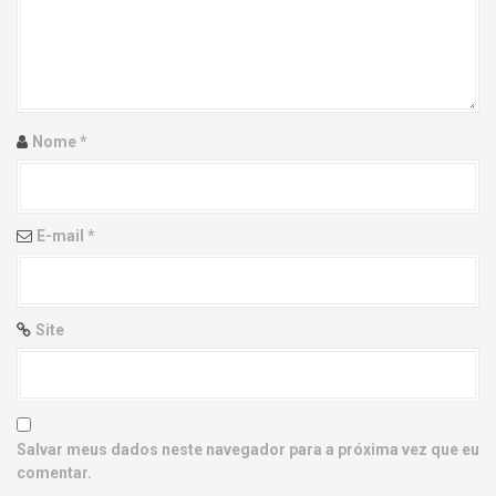
g
a
t
i
Nome
*
o
n
E-mail
*
Site
Salvar meus dados neste navegador para a próxima vez que eu
comentar.