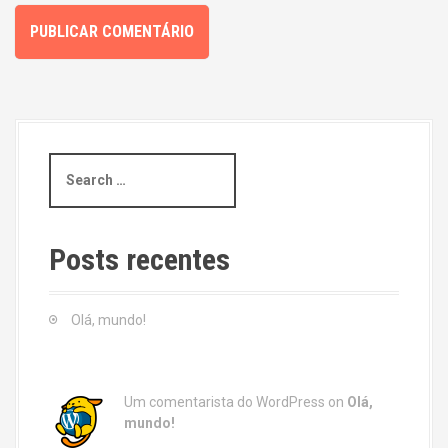
S
e
a
r
c
Posts recentes
h
f
o
Olá, mundo!
r
:
Um comentarista do WordPress
on
Olá,
mundo!