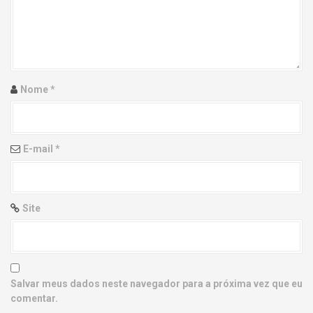
g
a
t
i
Nome
*
o
n
E-mail
*
Site
Salvar meus dados neste navegador para a próxima vez que eu
comentar.