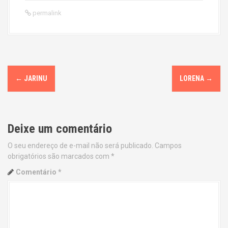
permalink
P
←
JARINU
LORENA
→
o
s
Deixe um comentário
t
O seu endereço de e-mail não será publicado.
Campos
n
obrigatórios são marcados com
*
a
Comentário
*
v
i