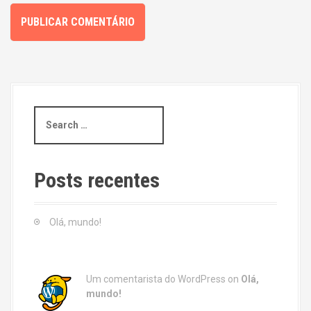
S
e
a
r
c
Posts recentes
h
f
o
Olá, mundo!
r
:
Um comentarista do WordPress
on
Olá,
mundo!