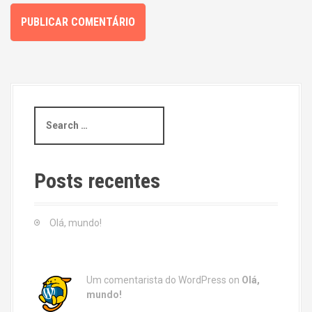
S
e
a
r
c
Posts recentes
h
f
o
Olá, mundo!
r
:
Um comentarista do WordPress
on
Olá,
mundo!