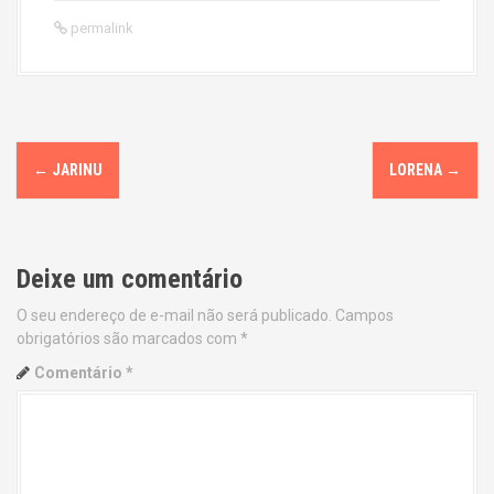
permalink
P
←
JARINU
LORENA
→
o
s
Deixe um comentário
t
O seu endereço de e-mail não será publicado.
Campos
n
obrigatórios são marcados com
*
a
Comentário
*
v
i