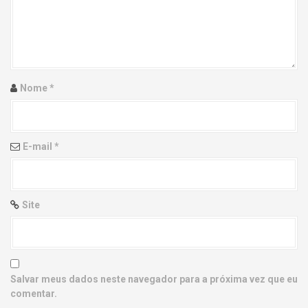
g
a
t
i
Nome
*
o
n
E-mail
*
Site
Salvar meus dados neste navegador para a próxima vez que eu
comentar.