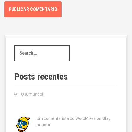
S
e
a
r
c
Posts recentes
h
f
o
Olá, mundo!
r
:
Um comentarista do WordPress
on
Olá,
mundo!