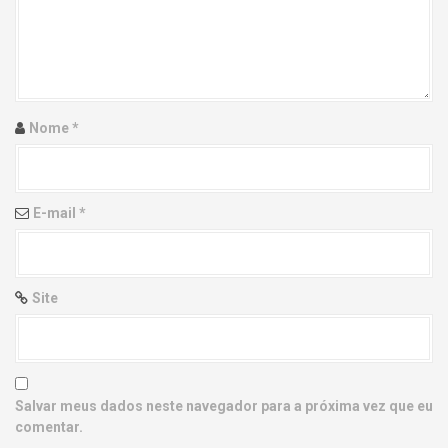
g
a
t
i
Nome
*
o
n
E-mail
*
Site
Salvar meus dados neste navegador para a próxima vez que eu
comentar.