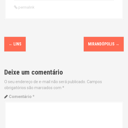
permalink
P
←
LINS
MIRANDÓPOLIS
→
o
s
Deixe um comentário
t
O seu endereço de e-mail não será publicado.
Campos
n
obrigatórios são marcados com
*
a
Comentário
*
v
i