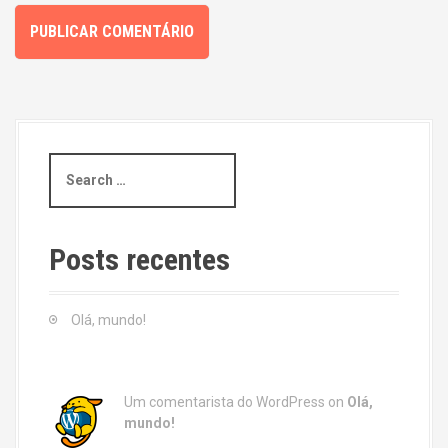
S
e
a
r
c
Posts recentes
h
f
o
Olá, mundo!
r
:
Um comentarista do WordPress
on
Olá,
mundo!