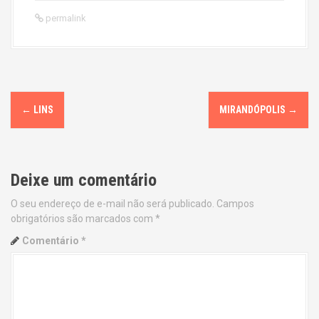
permalink
P
←
LINS
MIRANDÓPOLIS
→
o
s
Deixe um comentário
t
O seu endereço de e-mail não será publicado.
Campos
n
obrigatórios são marcados com
*
a
Comentário
*
v
i