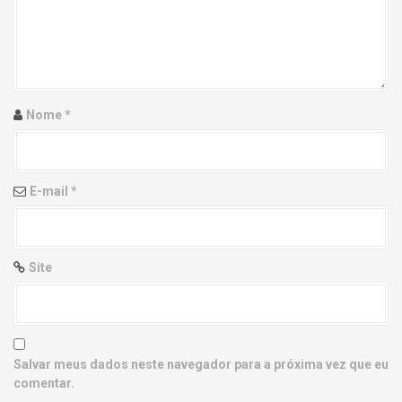
g
a
t
i
Nome
*
o
n
E-mail
*
Site
Salvar meus dados neste navegador para a próxima vez que eu
comentar.