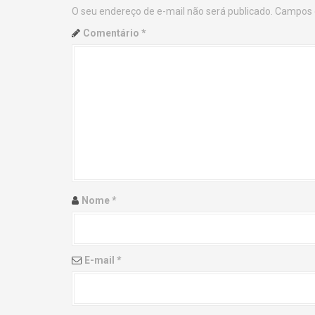
O seu endereço de e-mail não será publicado.
Campos 
n
Comentário
*
a
v
i
g
a
t
Nome
*
i
o
E-mail
*
n