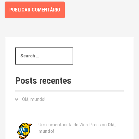
S
e
a
r
c
Posts recentes
h
f
o
Olá, mundo!
r
:
Um comentarista do WordPress
on
Olá,
mundo!