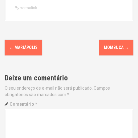
permalink
P
←
MARIÁPOLIS
MOMBUCA
→
o
s
Deixe um comentário
t
O seu endereço de e-mail não será publicado.
Campos
n
obrigatórios são marcados com
*
a
Comentário
*
v
i