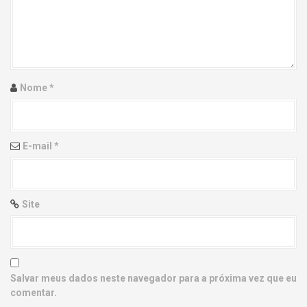
g
a
t
i
Nome
*
o
n
E-mail
*
Site
Salvar meus dados neste navegador para a próxima vez que eu
comentar.