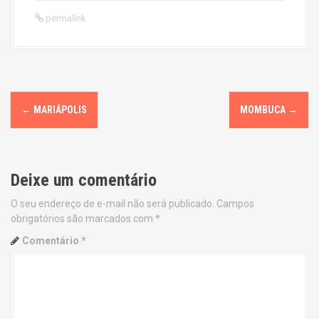
permalink
P
←
MARIÁPOLIS
MOMBUCA
→
o
s
Deixe um comentário
t
O seu endereço de e-mail não será publicado.
Campos
n
obrigatórios são marcados com
*
a
Comentário
*
v
i