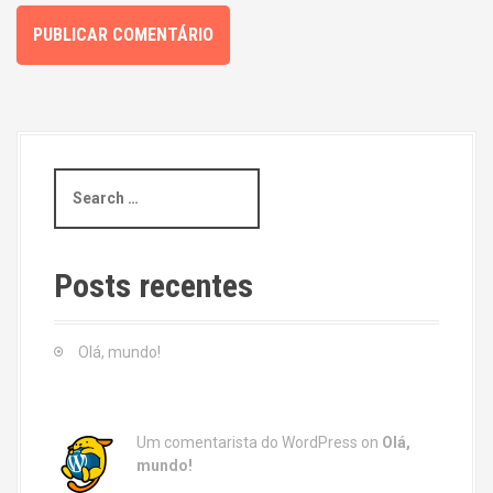
S
e
a
r
c
Posts recentes
h
f
o
Olá, mundo!
r
:
Um comentarista do WordPress
on
Olá,
mundo!