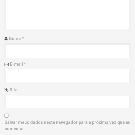
g
a
t
i
Nome
*
o
n
E-mail
*
Site
Salvar meus dados neste navegador para a próxima vez que eu
comentar.