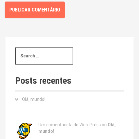
S
e
a
r
c
Posts recentes
h
f
o
Olá, mundo!
r
:
Um comentarista do WordPress
on
Olá,
mundo!