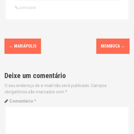
permalink
P
←
MARIÁPOLIS
MOMBUCA
→
o
s
Deixe um comentário
t
O seu endereço de e-mail não será publicado.
Campos
n
obrigatórios são marcados com
*
a
Comentário
*
v
i