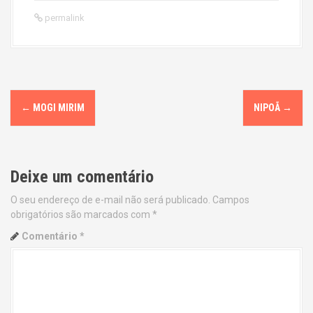
permalink
P
←
MOGI MIRIM
NIPOÃ
→
o
s
Deixe um comentário
t
O seu endereço de e-mail não será publicado.
Campos
n
obrigatórios são marcados com
*
a
Comentário
*
v
i