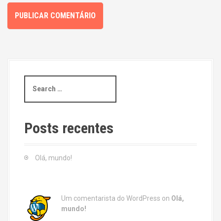
S
e
a
r
c
Posts recentes
h
f
o
Olá, mundo!
r
:
Um comentarista do WordPress
on
Olá,
mundo!