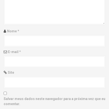
g
a
t
i
Nome
*
o
n
E-mail
*
Site
Salvar meus dados neste navegador para a próxima vez que eu
comentar.