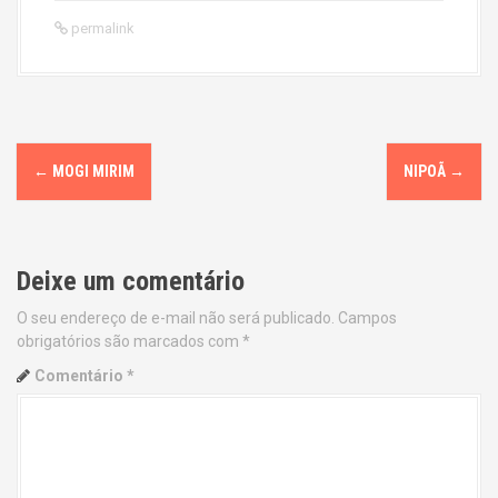
permalink
P
←
MOGI MIRIM
NIPOÃ
→
o
s
Deixe um comentário
t
O seu endereço de e-mail não será publicado.
Campos
n
obrigatórios são marcados com
*
a
Comentário
*
v
i