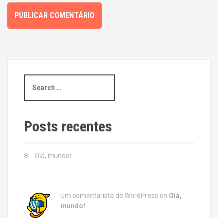
S
e
a
r
c
Posts recentes
h
f
o
Olá, mundo!
r
:
Um comentarista do WordPress
on
Olá,
mundo!