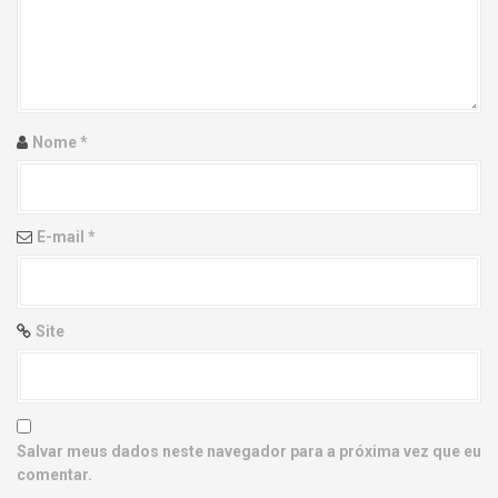
g
a
t
i
Nome
*
o
n
E-mail
*
Site
Salvar meus dados neste navegador para a próxima vez que eu
comentar.