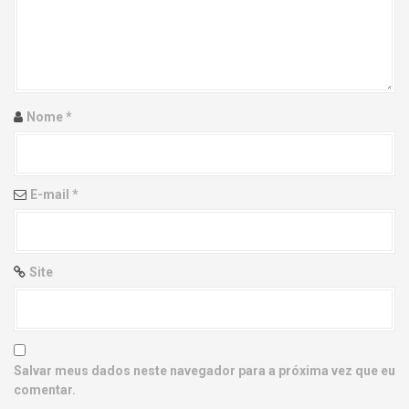
g
a
t
i
Nome
*
o
n
E-mail
*
Site
Salvar meus dados neste navegador para a próxima vez que eu
comentar.