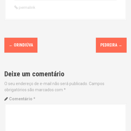
permalink
P
←
ORINDIÚVA
PEDREIRA
→
o
s
Deixe um comentário
t
O seu endereço de e-mail não será publicado.
Campos
n
obrigatórios são marcados com
*
a
Comentário
*
v
i