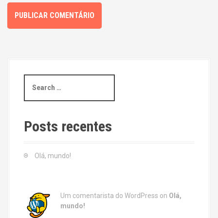
S
e
a
r
c
Posts recentes
h
f
o
Olá, mundo!
r
:
Um comentarista do WordPress
on
Olá,
mundo!