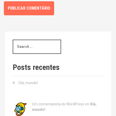
S
e
a
r
c
Posts recentes
h
f
o
Olá, mundo!
r
:
Um comentarista do WordPress
on
Olá,
mundo!