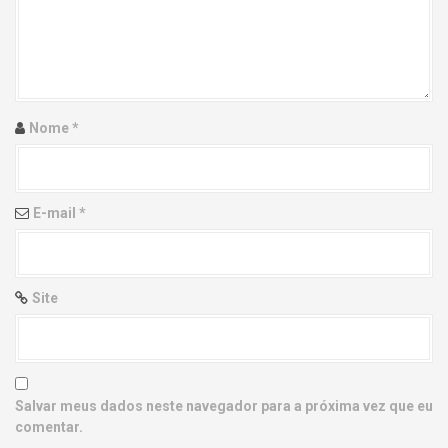
g
a
t
i
Nome
*
o
n
E-mail
*
Site
Salvar meus dados neste navegador para a próxima vez que eu
comentar.