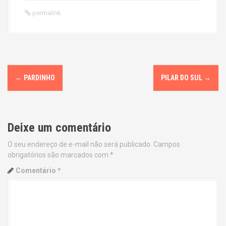
permalink
P
←
PARDINHO
PILAR DO SUL
→
o
s
Deixe um comentário
t
O seu endereço de e-mail não será publicado.
Campos
n
obrigatórios são marcados com
*
a
Comentário
*
v
i