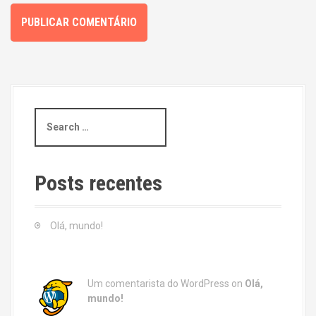
S
e
a
r
c
Posts recentes
h
f
o
Olá, mundo!
r
:
Um comentarista do WordPress
on
Olá,
mundo!