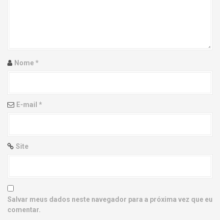
g
a
t
i
Nome
*
o
n
E-mail
*
Site
Salvar meus dados neste navegador para a próxima vez que eu
comentar.