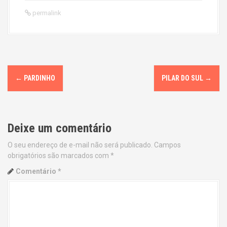
permalink
P
←
PARDINHO
PILAR DO SUL
→
o
s
Deixe um comentário
t
O seu endereço de e-mail não será publicado.
Campos
n
obrigatórios são marcados com
*
a
Comentário
*
v
i