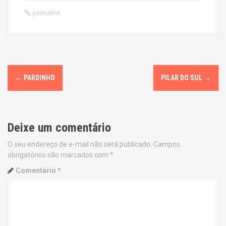
permalink
P
←
PARDINHO
PILAR DO SUL
→
o
s
Deixe um comentário
t
O seu endereço de e-mail não será publicado.
Campos
n
obrigatórios são marcados com
*
a
Comentário
*
v
i