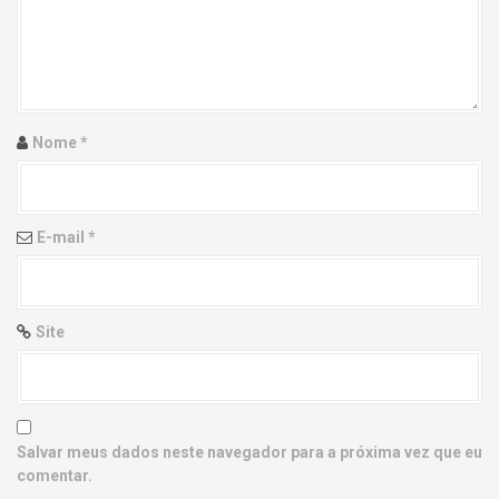
g
a
t
i
Nome
*
o
n
E-mail
*
Site
Salvar meus dados neste navegador para a próxima vez que eu
comentar.