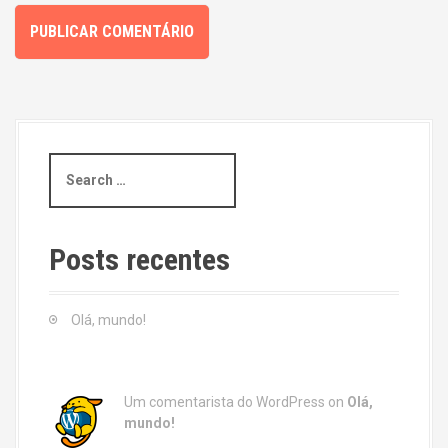
S
e
a
r
c
Posts recentes
h
f
o
Olá, mundo!
r
:
Um comentarista do WordPress
on
Olá,
mundo!