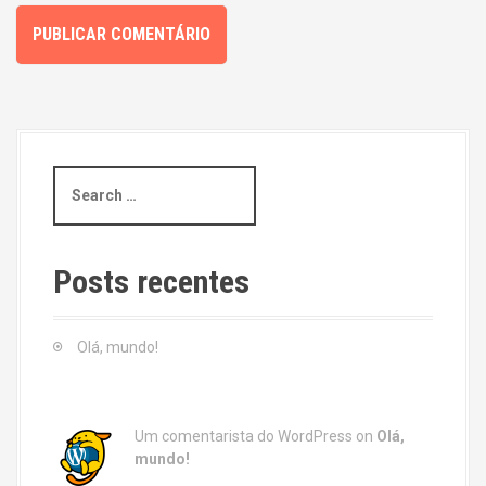
S
e
a
r
c
Posts recentes
h
f
o
Olá, mundo!
r
:
Um comentarista do WordPress
on
Olá,
mundo!