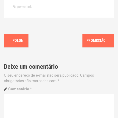
permalink
P
←
POLONI
PROMISSÃO
→
o
s
Deixe um comentário
t
O seu endereço de e-mail não será publicado.
Campos
n
obrigatórios são marcados com
*
a
Comentário
*
v
i