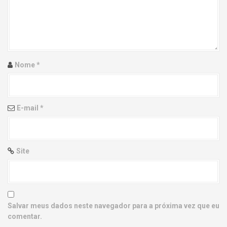
g
a
t
i
Nome
*
o
n
E-mail
*
Site
Salvar meus dados neste navegador para a próxima vez que eu
comentar.