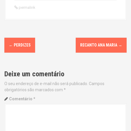
permalink
P
←
PERDIZES
RECANTO ANA MARIA
→
o
s
Deixe um comentário
t
O seu endereço de e-mail não será publicado.
Campos
n
obrigatórios são marcados com
*
a
Comentário
*
v
i