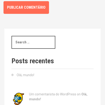
S
e
a
r
c
Posts recentes
h
f
o
Olá, mundo!
r
:
Um comentarista do WordPress
on
Olá,
mundo!