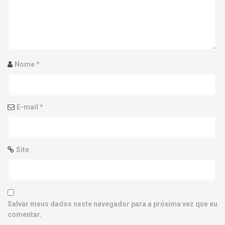
g
a
t
i
Nome
*
o
n
E-mail
*
Site
Salvar meus dados neste navegador para a próxima vez que eu
comentar.