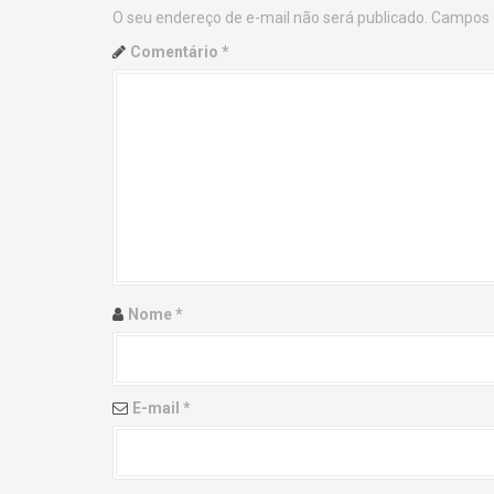
O seu endereço de e-mail não será publicado.
Campos 
n
Comentário
*
a
v
i
g
a
t
Nome
*
i
o
E-mail
*
n