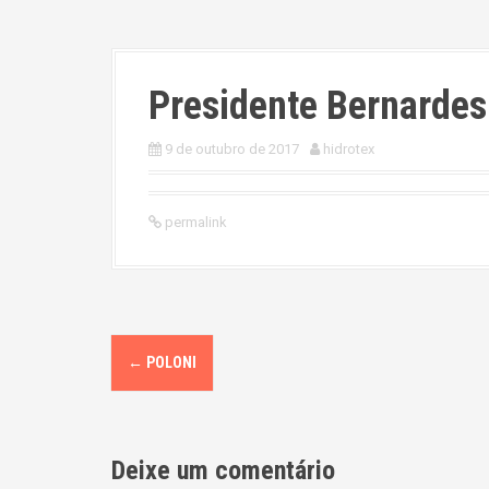
Presidente Bernardes
9 de outubro de 2017
hidrotex
permalink
P
←
POLONI
o
s
Deixe um comentário
t