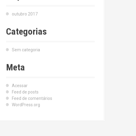
outubro 2017
Categorias
Sem categoria
Meta
Acessar
Feed de posts
Feed de comentários
WordPress.org