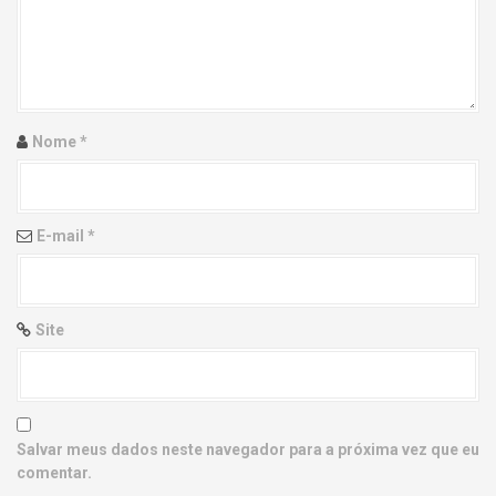
g
a
t
i
Nome
*
o
n
E-mail
*
Site
Salvar meus dados neste navegador para a próxima vez que eu
comentar.