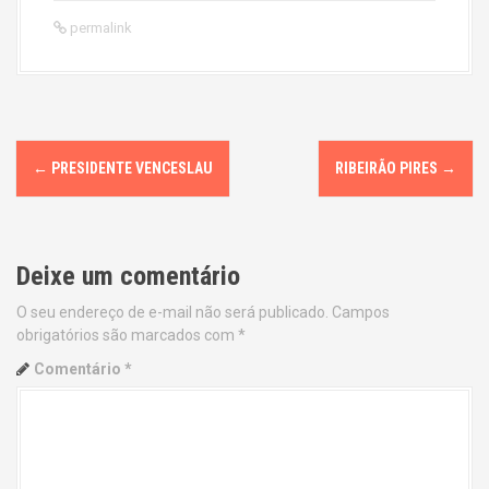
permalink
P
←
PRESIDENTE VENCESLAU
RIBEIRÃO PIRES
→
o
s
Deixe um comentário
t
O seu endereço de e-mail não será publicado.
Campos
n
obrigatórios são marcados com
*
a
Comentário
*
v
i