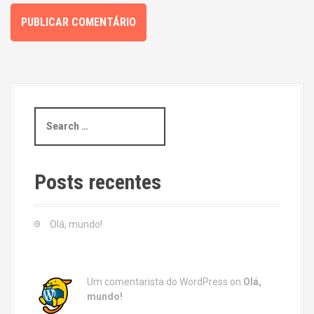
S
e
a
r
c
Posts recentes
h
f
o
Olá, mundo!
r
:
Um comentarista do WordPress
on
Olá,
mundo!