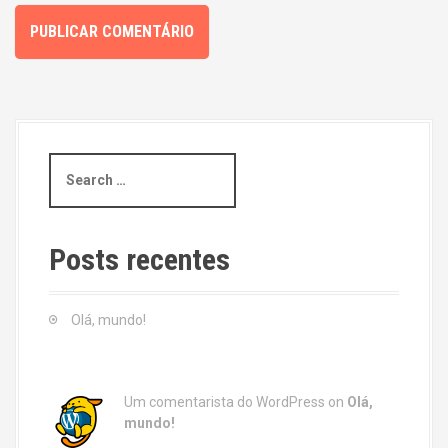
S
e
a
r
c
Posts recentes
h
f
o
Olá, mundo!
r
:
Um comentarista do WordPress
on
Olá,
mundo!