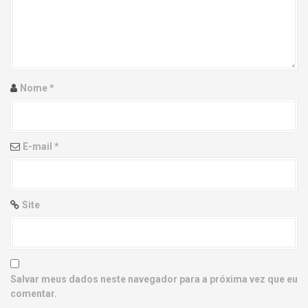
g
a
t
i
Nome
*
o
n
E-mail
*
Site
Salvar meus dados neste navegador para a próxima vez que eu
comentar.