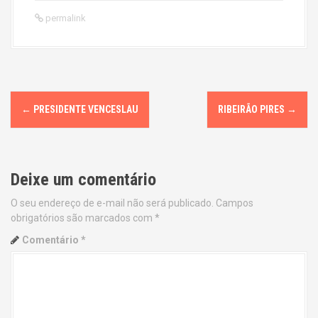
permalink
P
←
PRESIDENTE VENCESLAU
RIBEIRÃO PIRES
→
o
s
Deixe um comentário
t
O seu endereço de e-mail não será publicado.
Campos
n
obrigatórios são marcados com
*
a
Comentário
*
v
i