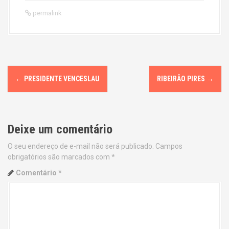
permalink
P
←
PRESIDENTE VENCESLAU
RIBEIRÃO PIRES
→
o
s
Deixe um comentário
t
O seu endereço de e-mail não será publicado.
Campos
n
obrigatórios são marcados com
*
a
Comentário
*
v
i