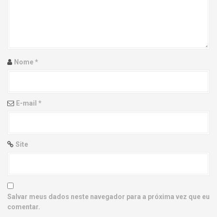
g
a
t
i
Nome
*
o
n
E-mail
*
Site
Salvar meus dados neste navegador para a próxima vez que eu
comentar.