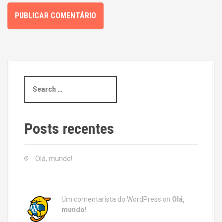
S
e
a
r
c
Posts recentes
h
f
o
Olá, mundo!
r
:
Um comentarista do WordPress
on
Olá,
mundo!