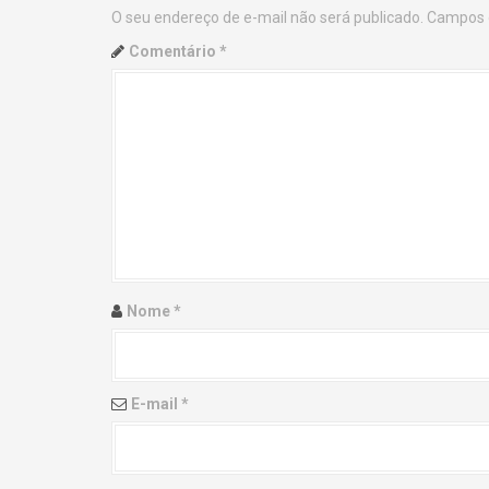
O seu endereço de e-mail não será publicado.
Campos 
n
Comentário
*
a
v
i
g
a
t
Nome
*
i
o
E-mail
*
n