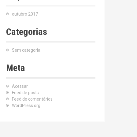
outubro 2017
Categorias
Sem categoria
Meta
Acessar
Feed de posts
Feed de comentários
WordPress.org