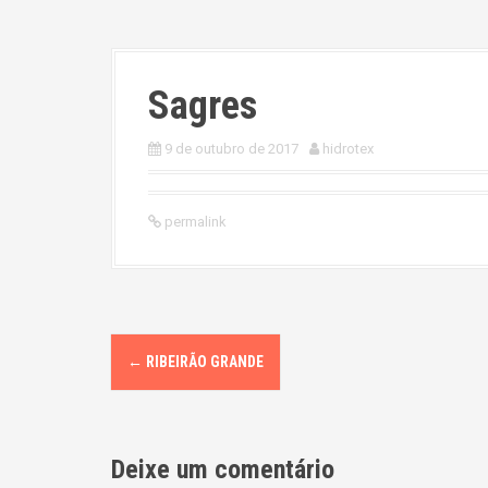
Sagres
9 de outubro de 2017
hidrotex
permalink
P
←
RIBEIRÃO GRANDE
o
s
Deixe um comentário
t