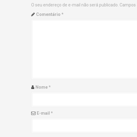
O seu endereço de e-mail não será publicado.
Campos 
n
Comentário
*
a
v
i
g
a
t
Nome
*
i
o
E-mail
*
n