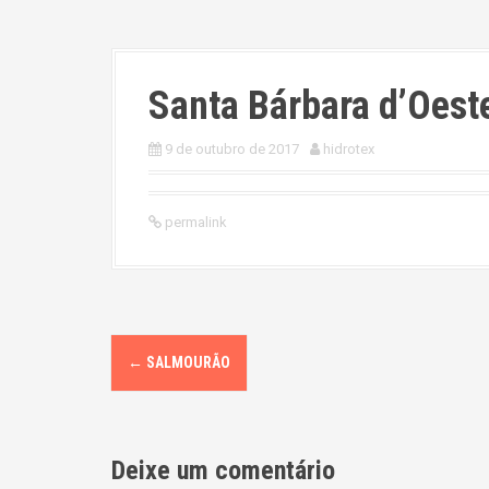
Santa Bárbara d’Oest
9 de outubro de 2017
hidrotex
permalink
P
←
SALMOURÃO
o
s
Deixe um comentário
t