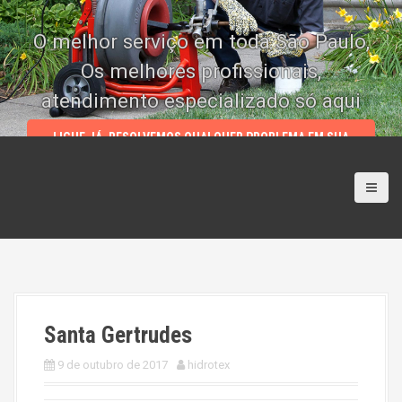
S
k
O melhor serviço em toda São Paulo,
i
p
Os melhores profissionais,
t
atendimento especializado só aqui
o
c
LIGUE JÁ, RESOLVEMOS QUALQUER PROBLEMA EM SUA
o
RESIDENCIA (11) 4114 4004 | 5933 5165 | 94893 1000 | 5084
n
3780
t
e
n
t
Santa Gertrudes
9 de outubro de 2017
hidrotex