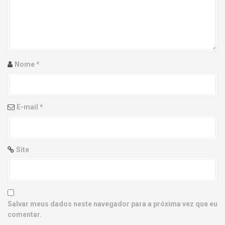
g
a
t
i
Nome
*
o
n
E-mail
*
Site
Salvar meus dados neste navegador para a próxima vez que eu
comentar.