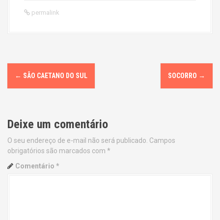
permalink
P
←
SÃO CAETANO DO SUL
SOCORRO
→
o
s
Deixe um comentário
t
O seu endereço de e-mail não será publicado.
Campos
n
obrigatórios são marcados com
*
a
Comentário
*
v
i