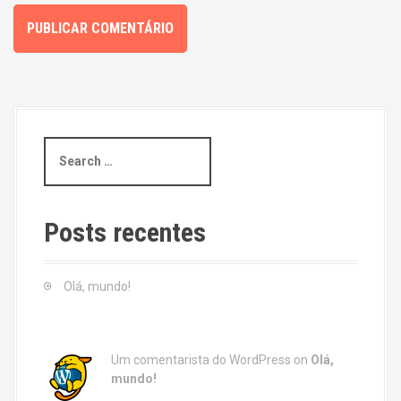
S
e
a
r
c
Posts recentes
h
f
o
Olá, mundo!
r
:
Um comentarista do WordPress
on
Olá,
mundo!