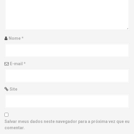
g
a
t
i
Nome
*
o
n
E-mail
*
Site
Salvar meus dados neste navegador para a próxima vez que eu
comentar.