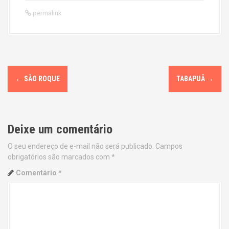
permalink
P
←
SÃO ROQUE
TABAPUÃ
→
o
s
Deixe um comentário
t
O seu endereço de e-mail não será publicado.
Campos
n
obrigatórios são marcados com
*
a
Comentário
*
v
i