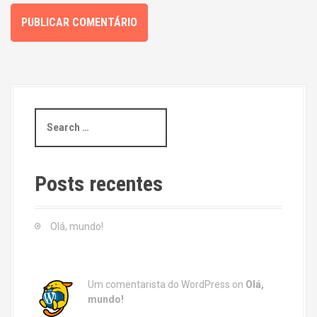
S
e
a
r
c
Posts recentes
h
f
o
Olá, mundo!
r
:
Um comentarista do WordPress
on
Olá,
mundo!