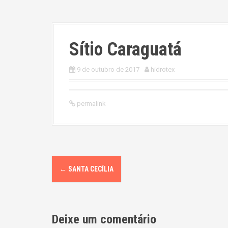
Sítio Caraguatá
9 de outubro de 2017
hidrotex
permalink
P
←
SANTA CECÍLIA
o
s
Deixe um comentário
t