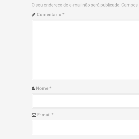
O seu endereço de e-mail não será publicado.
Campos 
n
Comentário
*
a
v
i
g
a
t
Nome
*
i
o
E-mail
*
n