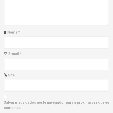
g
a
t
i
Nome
*
o
n
E-mail
*
Site
Salvar meus dados neste navegador para a próxima vez que eu
comentar.