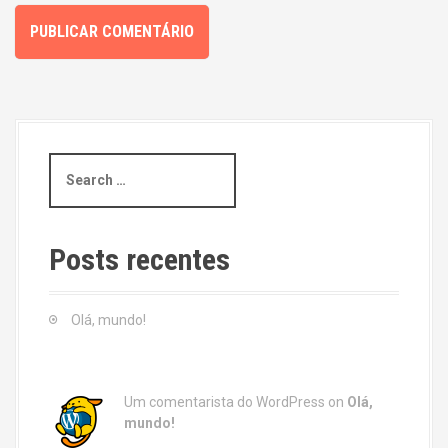
S
e
a
r
c
Posts recentes
h
f
o
Olá, mundo!
r
:
Um comentarista do WordPress
on
Olá,
mundo!