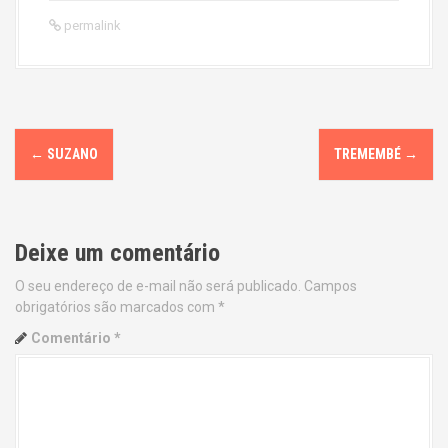
permalink
P
←
SUZANO
TREMEMBÉ
→
o
s
Deixe um comentário
t
O seu endereço de e-mail não será publicado.
Campos
n
obrigatórios são marcados com
*
a
Comentário
*
v
i