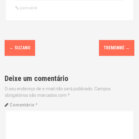
permalink
P
←
SUZANO
TREMEMBÉ
→
o
s
Deixe um comentário
t
O seu endereço de e-mail não será publicado.
Campos
n
obrigatórios são marcados com
*
a
Comentário
*
v
i