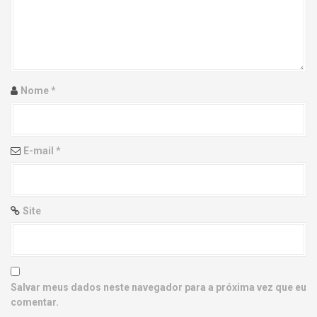
g
a
t
i
Nome
*
o
n
E-mail
*
Site
Salvar meus dados neste navegador para a próxima vez que eu
comentar.