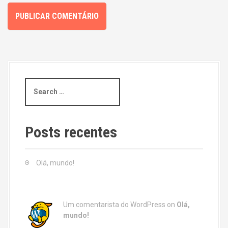
S
e
a
r
c
Posts recentes
h
f
o
Olá, mundo!
r
:
Um comentarista do WordPress
on
Olá,
mundo!