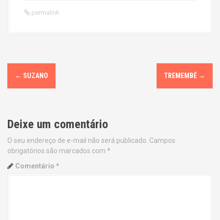
permalink
P
←
SUZANO
TREMEMBÉ
→
o
s
Deixe um comentário
t
O seu endereço de e-mail não será publicado.
Campos
n
obrigatórios são marcados com
*
a
Comentário
*
v
i