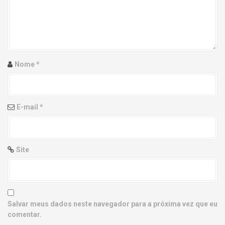
g
a
t
i
Nome
*
o
n
E-mail
*
Site
Salvar meus dados neste navegador para a próxima vez que eu
comentar.