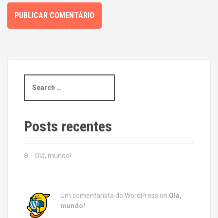
S
e
a
r
c
Posts recentes
h
f
o
Olá, mundo!
r
:
Um comentarista do WordPress
on
Olá,
mundo!