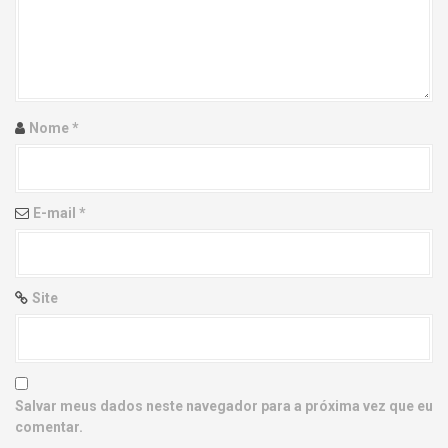
g
a
t
i
Nome
*
o
n
E-mail
*
Site
Salvar meus dados neste navegador para a próxima vez que eu
comentar.