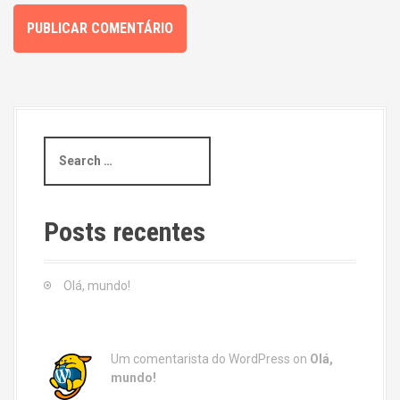
S
e
a
r
c
Posts recentes
h
f
o
Olá, mundo!
r
:
Um comentarista do WordPress
on
Olá,
mundo!