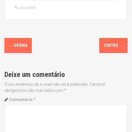
permalink
P
←
URÂNIA
CENTRO
→
o
s
Deixe um comentário
t
O seu endereço de e-mail não será publicado.
Campos
n
obrigatórios são marcados com
*
a
Comentário
*
v
i