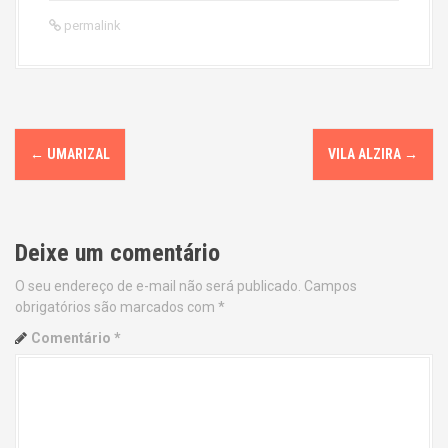
permalink
P
←
UMARIZAL
VILA ALZIRA
→
o
s
Deixe um comentário
t
O seu endereço de e-mail não será publicado.
Campos
n
obrigatórios são marcados com
*
a
Comentário
*
v
i