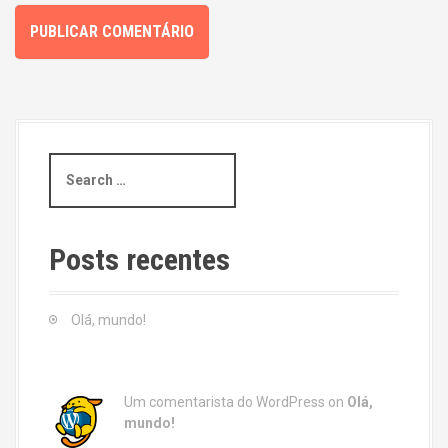
S
e
a
r
c
Posts recentes
h
f
o
Olá, mundo!
r
:
Um comentarista do WordPress
on
Olá,
mundo!