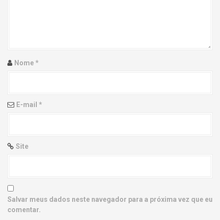
g
a
t
i
Nome
*
o
n
E-mail
*
Site
Salvar meus dados neste navegador para a próxima vez que eu
comentar.