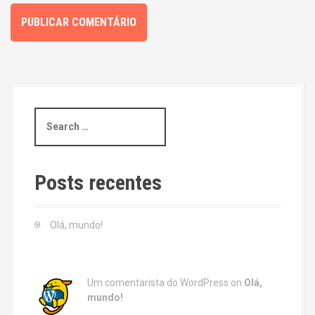
S
e
a
r
c
Posts recentes
h
f
o
Olá, mundo!
r
:
Um comentarista do WordPress
on
Olá,
mundo!