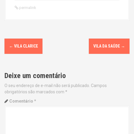
permalink
P
←
VILA CLARICE
VILA DA SAÚDE
→
o
s
Deixe um comentário
t
O seu endereço de e-mail não será publicado.
Campos
n
obrigatórios são marcados com
*
a
Comentário
*
v
i