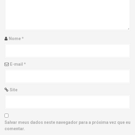
g
a
t
i
Nome
*
o
n
E-mail
*
Site
Salvar meus dados neste navegador para a próxima vez que eu
comentar.