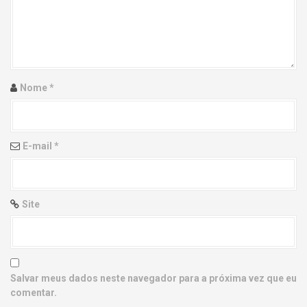
g
a
t
i
Nome
*
o
n
E-mail
*
Site
Salvar meus dados neste navegador para a próxima vez que eu
comentar.