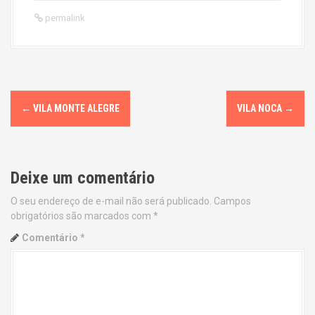
permalink
P
←
VILA MONTE ALEGRE
VILA NOCA
→
o
s
Deixe um comentário
t
O seu endereço de e-mail não será publicado.
Campos
n
obrigatórios são marcados com
*
a
Comentário
*
v
i