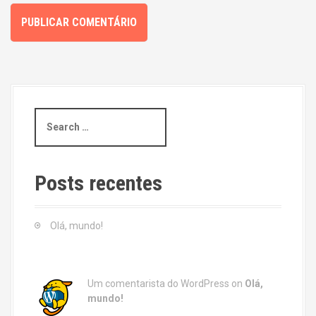
S
e
a
r
c
Posts recentes
h
f
o
Olá, mundo!
r
:
Um comentarista do WordPress
on
Olá,
mundo!