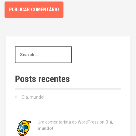
S
e
a
r
c
Posts recentes
h
f
o
Olá, mundo!
r
:
Um comentarista do WordPress
on
Olá,
mundo!