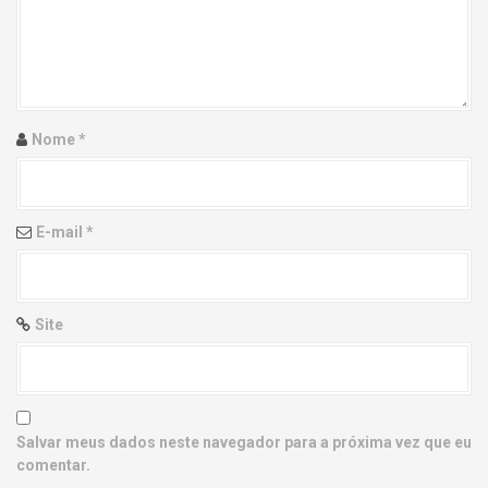
g
a
t
i
Nome
*
o
n
E-mail
*
Site
Salvar meus dados neste navegador para a próxima vez que eu
comentar.