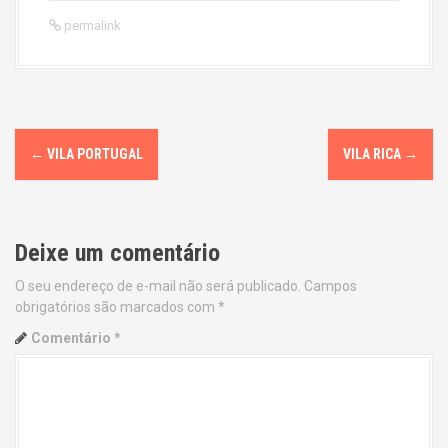
permalink
P
←
VILA PORTUGAL
VILA RICA
→
o
s
Deixe um comentário
t
O seu endereço de e-mail não será publicado.
Campos
n
obrigatórios são marcados com
*
a
Comentário
*
v
i