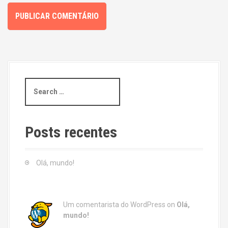
S
e
a
r
c
Posts recentes
h
f
o
Olá, mundo!
r
:
Um comentarista do WordPress
on
Olá,
mundo!