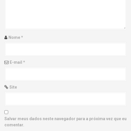
g
a
t
i
Nome
*
o
n
E-mail
*
Site
Salvar meus dados neste navegador para a próxima vez que eu
comentar.