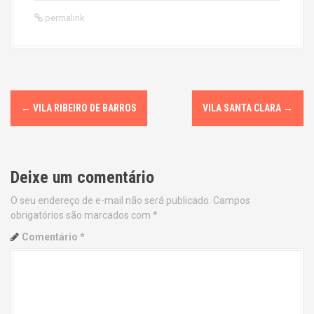
permalink
P
←
VILA RIBEIRO DE BARROS
VILA SANTA CLARA
→
o
s
Deixe um comentário
t
O seu endereço de e-mail não será publicado.
Campos
n
obrigatórios são marcados com
*
a
Comentário
*
v
i