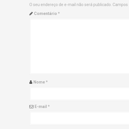
O seu endereço de e-mail não será publicado.
Campos 
n
Comentário
*
a
v
i
g
a
t
Nome
*
i
o
E-mail
*
n