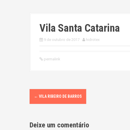
Vila Santa Catarina
9 de outubro de 2017
hidrotex
permalink
P
←
VILA RIBEIRO DE BARROS
o
s
Deixe um comentário
t