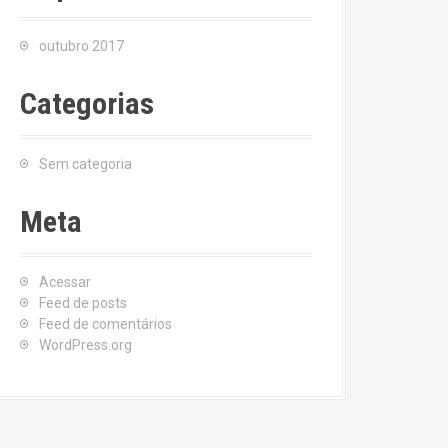
outubro 2017
Categorias
Sem categoria
Meta
Acessar
Feed de posts
Feed de comentários
WordPress.org