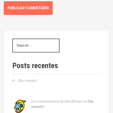
S
e
a
r
c
Posts recentes
h
f
o
Olá, mundo!
r
:
Um comentarista do WordPress
on
Olá,
mundo!