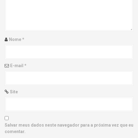
g
a
t
i
Nome
*
o
n
E-mail
*
Site
Salvar meus dados neste navegador para a próxima vez que eu
comentar.