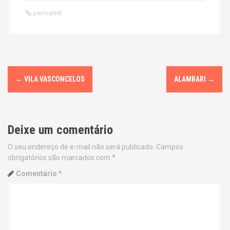
permalink
P
←
VILA VASCONCELOS
ALAMBARI
→
o
s
Deixe um comentário
t
O seu endereço de e-mail não será publicado.
Campos
n
obrigatórios são marcados com
*
a
Comentário
*
v
i