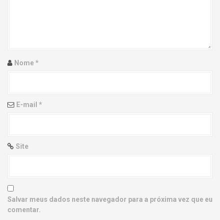
g
a
t
i
Nome
*
o
n
E-mail
*
Site
Salvar meus dados neste navegador para a próxima vez que eu
comentar.