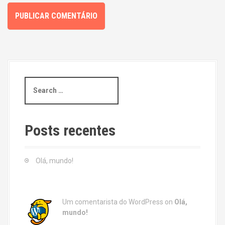
S
e
a
r
c
Posts recentes
h
f
o
Olá, mundo!
r
:
Um comentarista do WordPress
on
Olá,
mundo!