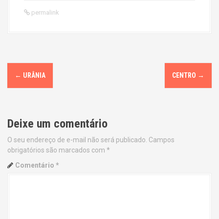
permalink
P
←
URÂNIA
CENTRO
→
o
s
Deixe um comentário
t
O seu endereço de e-mail não será publicado.
Campos
n
obrigatórios são marcados com
*
a
Comentário
*
v
i