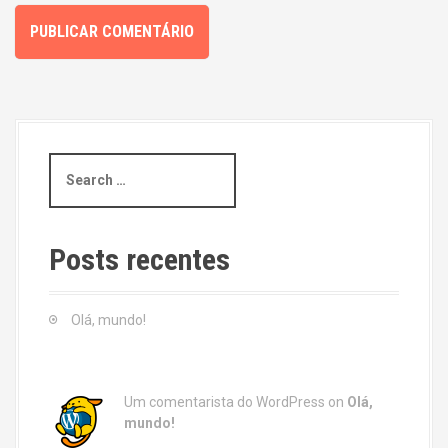
S
e
a
r
c
Posts recentes
h
f
o
Olá, mundo!
r
:
Um comentarista do WordPress
on
Olá,
mundo!