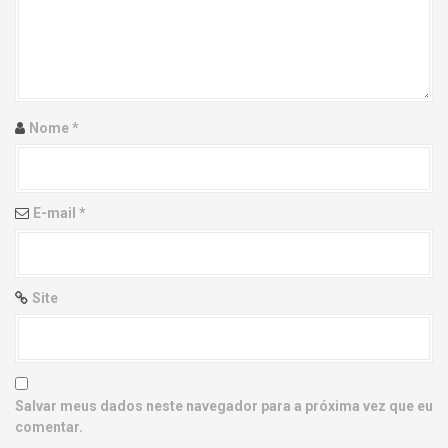
g
a
t
i
Nome
*
o
n
E-mail
*
Site
Salvar meus dados neste navegador para a próxima vez que eu
comentar.