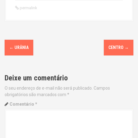
permalink
P
←
URÂNIA
CENTRO
→
o
s
Deixe um comentário
t
O seu endereço de e-mail não será publicado.
Campos
n
obrigatórios são marcados com
*
a
Comentário
*
v
i