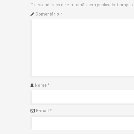
O seu endereço de e-mail não será publicado.
Campos 
n
Comentário
*
a
v
i
g
a
t
Nome
*
i
o
E-mail
*
n