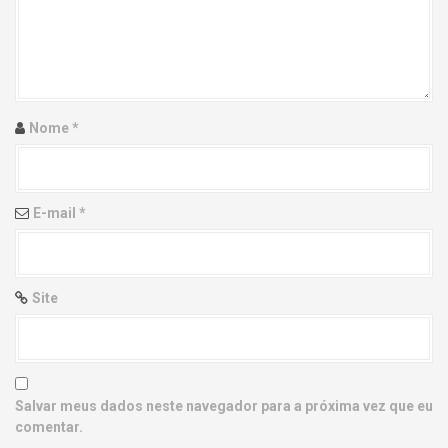
g
a
t
i
Nome
*
o
n
E-mail
*
Site
Salvar meus dados neste navegador para a próxima vez que eu
comentar.