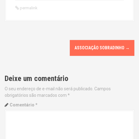
permalink
P
ASSOCIAÇÃO SOBRADINHO
→
o
s
Deixe um comentário
t
O seu endereço de e-mail não será publicado.
Campos
n
obrigatórios são marcados com
*
a
Comentário
*
v
i