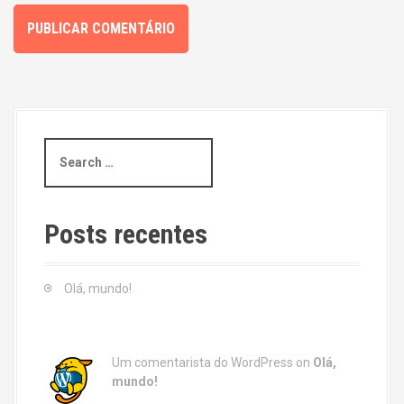
S
e
a
r
c
Posts recentes
h
f
o
Olá, mundo!
r
:
Um comentarista do WordPress
on
Olá,
mundo!