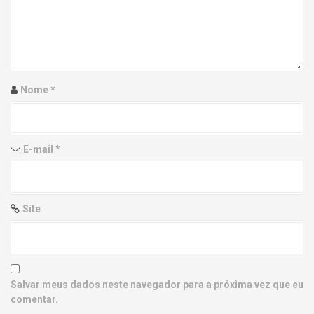
g
a
t
i
Nome
*
o
n
E-mail
*
Site
Salvar meus dados neste navegador para a próxima vez que eu
comentar.