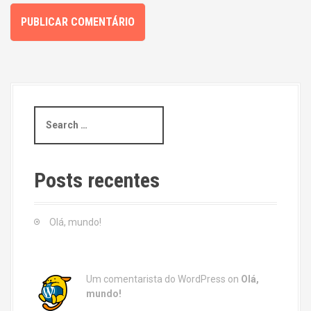
S
e
a
r
c
Posts recentes
h
f
o
Olá, mundo!
r
:
Um comentarista do WordPress
on
Olá,
mundo!