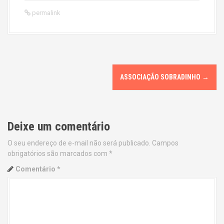
permalink
P
ASSOCIAÇÃO SOBRADINHO
→
o
s
Deixe um comentário
t
O seu endereço de e-mail não será publicado.
Campos
n
obrigatórios são marcados com
*
a
Comentário
*
v
i