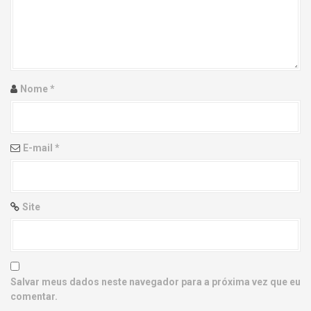
g
a
t
i
Nome
*
o
n
E-mail
*
Site
Salvar meus dados neste navegador para a próxima vez que eu
comentar.