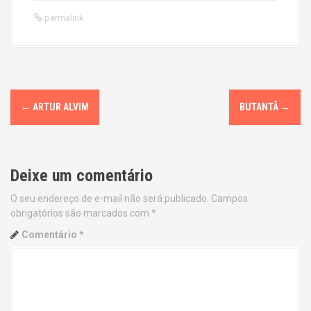
permalink
P
←
ARTUR ALVIM
BUTANTÃ
→
o
s
Deixe um comentário
t
O seu endereço de e-mail não será publicado.
Campos
n
obrigatórios são marcados com
*
a
Comentário
*
v
i