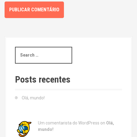
S
e
a
r
c
Posts recentes
h
f
o
Olá, mundo!
r
:
Um comentarista do WordPress
on
Olá,
mundo!