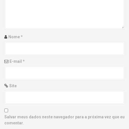
g
a
t
i
Nome
*
o
n
E-mail
*
Site
Salvar meus dados neste navegador para a próxima vez que eu
comentar.