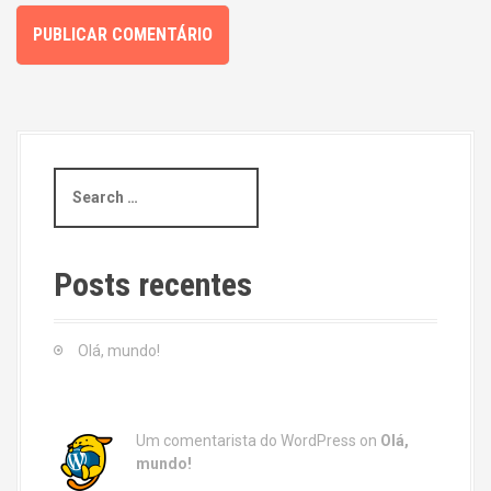
S
e
a
r
c
Posts recentes
h
f
o
Olá, mundo!
r
:
Um comentarista do WordPress
on
Olá,
mundo!