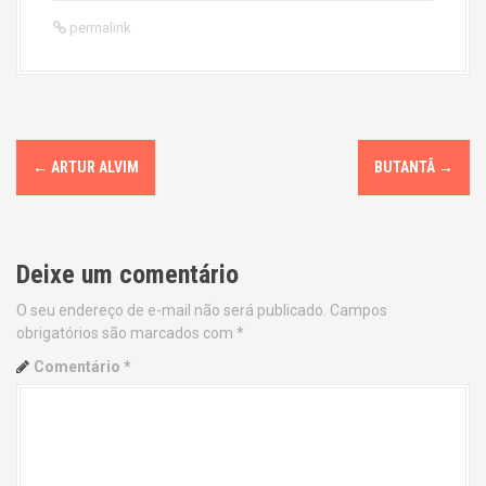
permalink
P
←
ARTUR ALVIM
BUTANTÃ
→
o
s
Deixe um comentário
t
O seu endereço de e-mail não será publicado.
Campos
n
obrigatórios são marcados com
*
a
Comentário
*
v
i